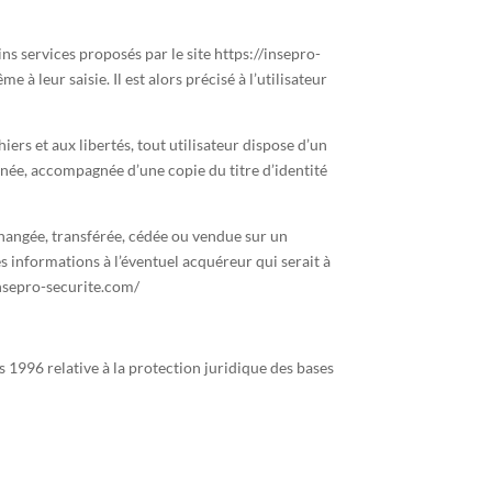
ns services proposés par le site https://insepro-
à leur saisie. Il est alors précisé à l’utilisateur
iers et aux libertés, tout utilisateur dispose d’un
gnée, accompagnée d’une copie du titre d’identité
échangée, transférée, cédée ou vendue sur un
s informations à l’éventuel acquéreur qui serait à
/insepro-securite.com/
s 1996 relative à la protection juridique des bases