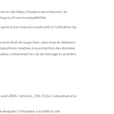
ès au site https://insepro-securite.com/, et
n bug ou d’une incompatibilité.
rte d’une chance) consécutifs à l’utilisation du
éserve le droit de supprimer, sans mise en demeure
ispositions relatives à la protection des données.
ilisateur, notamment en cas de message à caractère
août 2004, l’article L. 226-13 du Code pénal et la
e desquels l’utilisateur a accédé au site