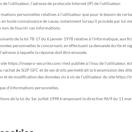
de l’utilisateur, l’adresse de protocole Internet (IP) de l’utilisateur.
mations personnelles relatives à l’utilisateur que pour le besoin de certai
s en toute connaissance de cause, notamment lorsqu’il procède par lui-même 
ou non de fournir ces informations.
vants de la loi 78-17 du 6 janvier 1978 relative à l’informatique, aux fich
 données personnelles le concernant, en effectuant sa demande écrite et si
 l’adresse à laquelle la réponse doit être envoyée.
ite https://insepro-securite.com/ n’est publiée à l’insu de l’utilisateur, 
u rachat de Si2P GFC et de ses droits permettrait la transmission des dite
 et de modification des données vis à vis de l’utilisateur du site https:/
le pas d’informations personnelles.
ions de la loi du 1er juillet 1998 transposant la directive 96/9 du 11 mar