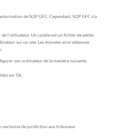
 l’autorisation de Si2P GFC. Cependant, Si2P GFC n’a
de l’utilisateur. Un cookie est un fichier de petite
ordinateur sur un site. Les données ainsi obtenues
n.
onfigurer son ordinateur de la manière suivante,
lidez sur Ok.
ion exclusive de juridiction aux tribunaux