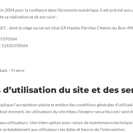
juin 2004 pour la confiance dans l’économie numérique, il est précisé aux u
e sa réalisation et de son suivi :
2P GFC , dont le siège social est situé ZA Hautes Perches Chemin du Bois 
435370564
FR 11435370564
baix – France
d’utilisation du site et des s
mplique l’acceptation pleine et entière des conditions générales d’utilisat
tout moment, les utilisateurs du site https://insepro-securite.com/ sont d
ux utilisateurs. Une interruption pour raison de maintenance technique p
 préalablement aux utilisateurs les dates et heures de l’intervention.